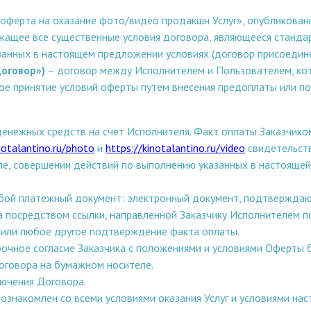
ферта на оказание фото/видео продакшн Услуг», опубликованн
жащее все существенные условия договора, являющееся стандар
занных в настоящем предложении условиях (договор присоединен
оговор»)
– договор между Исполнителем и Пользователем, ко
ое принятие условий оферты путем внесения предоплаты или по
денежных средств на счет Исполнителя. Факт оплаты Заказчико
notalantino.ru/photo
и
https://kinotalantino.ru/video
свидетельств
е, совершении действий по выполнению указанных в настоящей Оф
ой платежный документ: электронный документ, подтверждаю
га посредством ссылки, направленной Заказчику Исполнителем 
 или любое другое подтверждение факта оплаты.
очное согласие Заказчика с положениями и условиями Оферты бе
оговора на бумажном носителе.
лючения Договора.
ознакомлен со всеми условиями оказания Услуг и условиями нас