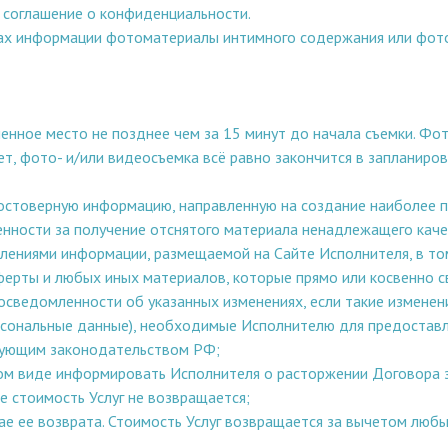
 соглашение о конфиденциальности.
никах информации фотоматериалы интимного содержания или фот
аченное место не позднее чем за 15 минут до начала съемки. Фо
ет, фото- и/или видеосъемка всё равно закончится в запланир
стоверную информацию, направленную на создание наиболее п
енности за получение отснятого материала ненадлежащего каче
лениями информации, размещаемой на Сайте Исполнителя, в том
ферты и любых иных материалов, которые прямо или косвенно свя
 осведомленности об указанных изменениях, если такие измене
сональные данные), необходимые Исполнителю для предоставлен
вующим законодательством РФ;
ном виде информировать Исполнителя о расторжении Договора 
е стоимость Услуг не возвращается;
чае ее возврата. Стоимость Услуг возвращается за вычетом люб