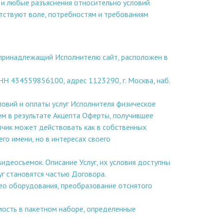
е и любые разъяснения относительно условий
етствуют воле, потребностям и требованиям
 принадлежащий Исполнителю сайт, расположен в
 434559856100, адрес 1123290, г. Москва, наб.
словий и оплаты услуг Исполнителя физическое
ем в результате Акцепта Оферты, получившее
зчик может действовать как в собственных
его имени, но в интересах своего
видеосъемок. Описание Услуг, их условия доступны
уг становятся частью Договора.
о оборудования, преобразование отснятого
имость в пакетном наборе, определенные