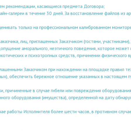
ем рекомендации, касающиеся предмета Договора;
айн-галереи в течение 30 дней. За восстановление файлов из ар
оценивать только на профессиональном калиброванном мониторе
казчика, лиц, приглашенных Заказчиком (гостями, участниками)
допущение аморального, неэтичного поведения, которое может вы
аркотических и психотропных средств, причинении физического
иглашенными Заказчиком при нахождении на площадке правил те
ных), обеспечить бережное отношение указанных в настоящем п
и, причиненные в случае гибели или повреждения оборудования
ного оборудования (имущества), определенной на дату обнаруж
чае работы Исполнителя более шести часов, в противном случа