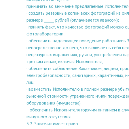
принимать во внимание предлагаемые Исполнител
· создать резервные копии всех фотографий из онл
размере _____ рублей (оплачивается авансом);
· принять факт, что качество фотографий можно 
фотолаборатории;
· обеспечить надлежащее поведение работников За
непосредственно до него, что включает в себя не
нецензурных выражениях, ругани, употреблении н
третьим лицам, включая Исполнителя;
· обеспечить соблюдение Заказчиком, лицами, пр
электробезопасности, санитарных, карантинных, и
лиц;
· возместить Исполнителю в полном размере убытк
рыночной стоимости утраченного и\или поврежден
оборудования (имущества).
· обеспечить Исполнителя горячим питанием в слу
минутного отсутствия.
5.2. Заказчик имеет право