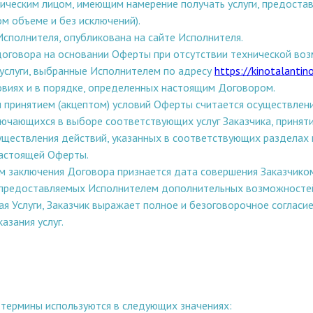
ческим лицом, имеющим намерение получать услуги, предостав
ом объеме и без исключений).
Исполнителя, опубликована на сайте Исполнителя.
договора на основании Оферты при отсутствии технической воз
 услуги, выбранные Исполнителем по адресу
https://kinotalantin
ловиях и в порядке, определенных настоящим Договором.
м принятием (акцептом) условий Оферты считается осуществлени
ключающихся в выборе соответствующих услуг Заказчика, приня
ществления действий, указанных в соответствующих разделах 
настоящей Оферты.
том заключения Договора признается дата совершения Заказчико
 предоставляемых Исполнителем дополнительных возможностей 
вая Услуги, Заказчик выражает полное и безоговорочное соглас
азания услуг.
термины используются в следующих значениях: