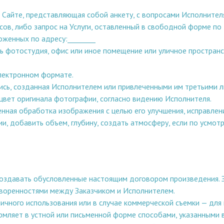
Сайте, представляющая собой анкету, с вопросами Исполнителя
осов, либо запрос на Услуги, оставленный в свободной форме п
оженных по адресу:________
ь фотостудия, офис или иное помещение или уличное пространс
лектронном формате.
сь, созданная Исполнителем или привлеченными им третьими л
цвет оригинала фотографии, согласно видению Исполнителя.
нная обработка изображения с целью его улучшения, исправлен
, добавить объем, глубину, создать атмосферу, если по усмот
а создавать обусловленные настоящим договором произведения.
оворенностями между Заказчиком и Исполнителем.
ичного использования или в случае коммерческой съемки — для 
рмляет в устной или письменной форме способами, указанными в 