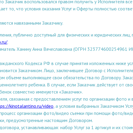
что Заказчик воспользовался правом получить у Исполнителя вс
дает то, что условия оказания Услуг и Оферты полностью соотв
ляются навязанными Заказчику.
ения, публично доступный для физических и юридических лиц,
.ru/
.
матель Ханину Анна Вячеславовна (ОГРН 323774600254961 ИНН
 Гражданского Кодекса РФ в случае принятия изложенных ниже у
ановится Заказчиком. Лицо, заключившее Договор с Исполнител
лном объеме выполняющее свои обязательства по Договору. Зака
шеннолетнего ребенка. В случае, если Заказчик действует от сво
ебенок совместно именуются «Заказчик».
еля, связанная с предоставлением услуг по организации фото и 
ps://kinotalantino.ru/video
, а условия выбранных Заказчиком Усл
процесс организации фото/видео съемки при помощи фото/виде
роки, предусмотренные настоящим Договором.
оговора, устанавливающая: набор Услуг за 1 артикул и их сто