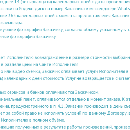
позднее 14 (четырнадцати) календарных дней с даты проведени
сылки на Яндекс-диск на номер Заказчика в мессенджере Whats
чение 365 календарных дней с момента предоставления Заказчи
экземпляра.
твующие фотографии Заказчику, согласно объему указанному в т
нные фотографии Заказчику.
ает Исполнителю вознаграждение в размере стоимости выбранног
ы в разделе цены на Сайте Исполнителя
то или видео съёмки, Заказчик оплачивает услуги Исполнителя 
ать) календарных дней стоимость Услуг не возвращается и счит
ых сервисов и банков оплачиваются Заказчиком.
воначальный пакет, оплачиваются отдельно в момент заказа. К э
ния, предусмотренного в п. 4.1, Заказчик производит в день съ
ет за собой право не исполнять условий по данному Договору, в
м Исполнителю в полном объёме.
бликацию полученных в результате работы произведений, произ