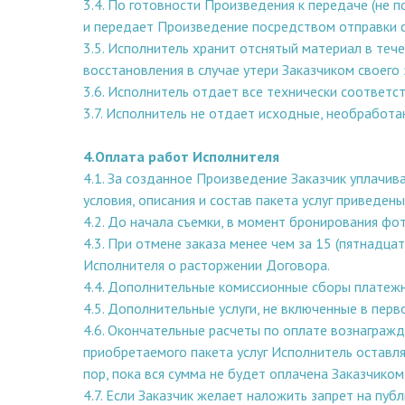
3.4. По готовности Произведения к передаче (не 
и передает Произведение посредством отправки с
3.5. Исполнитель хранит отснятый материал в те
восстановления в случае утери Заказчиком своего 
3.6. Исполнитель отдает все технически соответс
3.7. Исполнитель не отдает исходные, необработа
4.Оплата работ Исполнителя
4.1. За созданное Произведение Заказчик уплачив
условия, описания и состав пакета услуг приведен
4.2. До начала съемки, в момент бронирования фо
4.3. При отмене заказа менее чем за 15 (пятнадц
Исполнителя о расторжении Договора.
4.4. Дополнительные комиссионные сборы платежн
4.5. Дополнительные услуги, не включенные в пер
4.6. Окончательные расчеты по оплате вознагражде
приобретаемого пакета услуг Исполнитель оставля
пор, пока вся сумма не будет оплачена Заказчико
4.7. Если Заказчик желает наложить запрет на пу