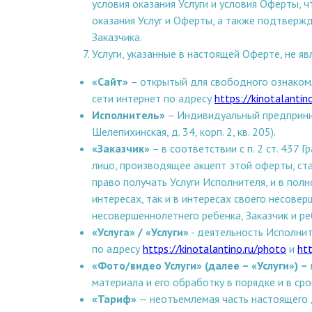
условия оказания Услуги и условия Оферты, 
оказания Услуг и Оферты, а также подтверж
Заказчика.
Услуги, указанные в настоящей Оферте, не яв
«Сайт»
– открытый для свободного ознакомл
сети интернет по адресу
https://kinotalantino
Исполнитель»
– Индивидуальный предприни
Шелепихинская, д. 34, корп. 2, кв. 205).
«Заказчик»
– в соответствии с п. 2 ст. 437
лицо, производящее акцепт этой оферты, ст
право получать Услуги Исполнителя, и в по
интересах, так и в интересах своего несовер
несовершеннолетнего ребенка, Заказчик и р
«Услуга» / «Услуги»
- деятельность Исполнит
по адресу
https://kinotalantino.ru/photo
и
htt
«Фото/видео Услуги» (далее – «Услуги») –
материала и его обработку в порядке и в с
«Тариф»
— неотъемлемая часть настоящего д