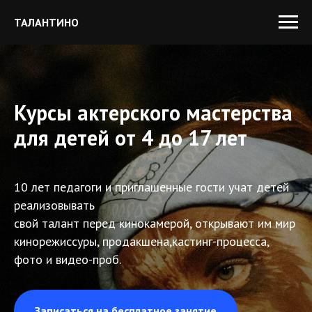
ТАЛАНТИНО
Курсы актерского мастерства
для детей от 4 до 17 лет
10 лет педагоги и приглашенные гости учат детей
реализовывать
свой талант перед кинокамерой, открывают им мир
кинорежиссуры, продакшена,кастинг-процесса,
фото и видео-проб.
Записаться на бесплатное занятие