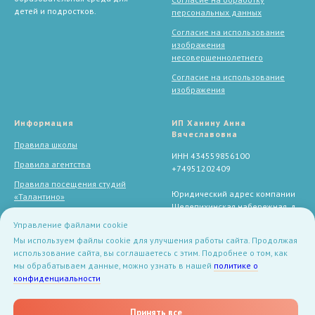
детей и подростков.
персональных данных
Согласие на использование
изображения
несовершеннолетнего
Согласие на использование
изображения
Информация
ИП Ханину Анна
Вячеславовна
Правила школы
ИНН 434559856100
Правила агентства
+74951202409
Правила посещения студий
Юридический адрес компании
«Талантино»
Шелепихинская набережная, д.
34, к. 2, кв. 205, г. Москва,
Оператор включен в Реестр
Управление файлами cookie
Московская область, 123290,
операторов, осуществляющих
Мы используем файлы cookie для улучшения работы сайта. Продолжая
Россия
обработку персональных
использование сайта, вы соглашаетесь с этим. Подробнее о том, как
данных под регистрационным
мы обрабатываем данные, можно узнать в нашей
политике о
номером 77-25-263585 (Приказ
конфиденциальности
№ 281 от 18.06.2025)
Принять все