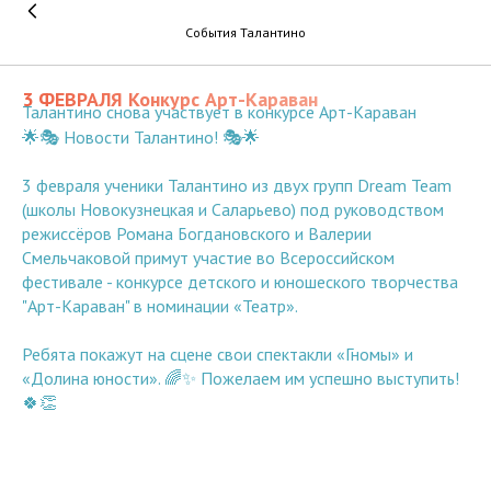
События Талантино
3 ФЕВРАЛЯ Конкурс Арт-Караван
Талантино снова участвует в конкурсе Арт-Караван
🌟🎭 Новости Талантино! 🎭🌟
3 февраля ученики Талантино из двух групп Dream Team
(школы Новокузнецкая и Саларьево) под руководством
режиссёров Романа Богдановского и Валерии
Смельчаковой примут участие во Всероссийском
фестивале - конкурсе детского и юношеского творчества
"Арт-Караван" в номинации «Театр».
Ребята покажут на сцене свои спектакли «Гномы» и
«Долина юности». 🌈✨ Пожелаем им успешно выступить!
🍀👏