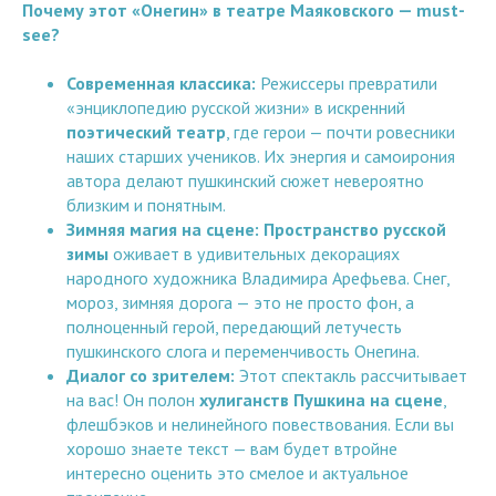
Почему этот «Онегин» в театре Маяковского — must-
see?
Современная классика:
Режиссеры превратили
«энциклопедию русской жизни» в искренний
поэтический театр
, где герои — почти ровесники
наших старших учеников. Их энергия и самоирония
автора делают пушкинский сюжет невероятно
близким и понятным.
Зимняя магия на сцене:
Пространство русской
зимы
оживает в удивительных декорациях
народного художника Владимира Арефьева. Снег,
мороз, зимняя дорога — это не просто фон, а
полноценный герой, передающий летучесть
пушкинского слога и переменчивость Онегина.
Диалог со зрителем:
Этот спектакль рассчитывает
на вас! Он полон
хулиганств Пушкина на сцене
,
флешбэков и нелинейного повествования. Если вы
хорошо знаете текст — вам будет втройне
интересно оценить это смелое и актуальное