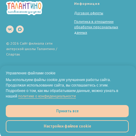
Информация
Договор оферты
Политика в отношении
обработки персональных
данных
© 2026 Сайт филиала сети
актерской школы Талантино /
Спартак
Юридический адрес
ИП Березенцева Дарья
компании
Дмитриевна
Управление файлами cookie
Мы используем файлы cookie для улучшения работы сайта.
119180, г. Москва,
ИНН:
772481767371
Продолжая использование сайта, вы соглашаетесь с этим.
ул. Большая Якиманка, д. 19, кв.
ОГРН:
323774600647550
Подробнее о том, как мы обрабатываем данные, можно узнать в
97
нашей
политике о конфиденциальности
Реквизиты
Принять все
Настройки файлов cookie