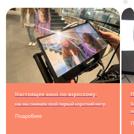
Настоящее кино по-взрослому:
П
как мы снимали свой первый короткий метр
З
з
Подробнее
П